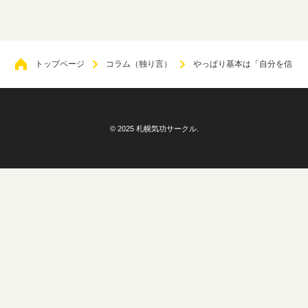
トップページ
コラム（独り言）
やっぱり基本は「自分を信じ
© 2025 札幌気功サークル.