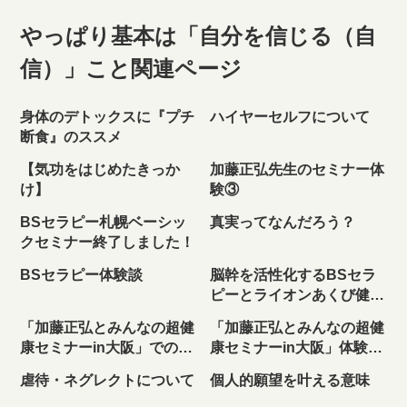
やっぱり基本は「自分を信じる（自
信）」こと関連ページ
身体のデトックスに『プチ
ハイヤーセルフについて
断食』のススメ
【気功をはじめたきっか
加藤正弘先生のセミナー体
け】
験③
BSセラピー札幌ベーシッ
真実ってなんだろう？
クセミナー終了しました！
BSセラピー体験談
脳幹を活性化するBSセラ
ピーとライオンあくび健康
法
「加藤正弘とみんなの超健
「加藤正弘とみんなの超健
康セミナーin大阪」での不
康セミナーin大阪」体験レ
思議体験
ポート
虐待・ネグレクトについて
個人的願望を叶える意味